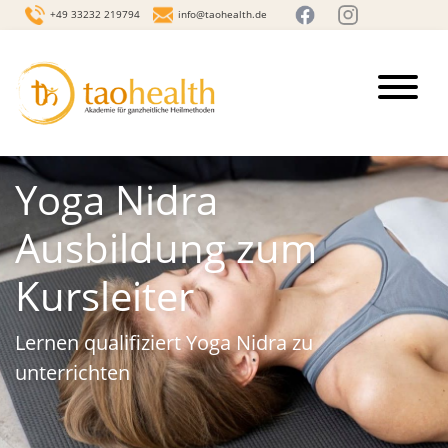
+49 33232 219794
info@taohealth.de
Yoga Nidra
Ausbildung zum
Kursleiter
Lernen qualifiziert Yoga Nidra zu
unterrichten